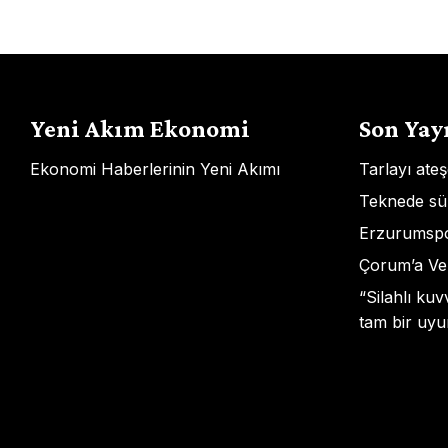
gezinmesi
Yeni Akım Ekonomi
Son Yay
Ekonomi Haberlerinin Yeni Akımı
Tarlayı ate
Teknede sü
Erzurumspor
Çorum’a Ven
“Silahlı ku
tam bir uyu