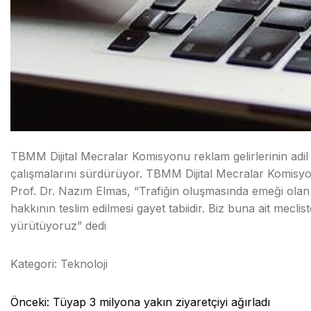
TBMM Dijital Mecralar Komisyonu reklam gelirlerinin adil pay
çalışmalarını sürdürüyor. TBMM Dijital Mecralar Komisyo
Prof. Dr. Nazım Elmas, “Trafiğin oluşmasında emeği olan i
hakkının teslim edilmesi gayet tabiidir. Biz buna ait mecli
yürütüyoruz” dedi
Kategori:
Teknoloji
Yazı
Önceki:
Tüyap 3 milyona yakın ziyaretçiyi ağırladı