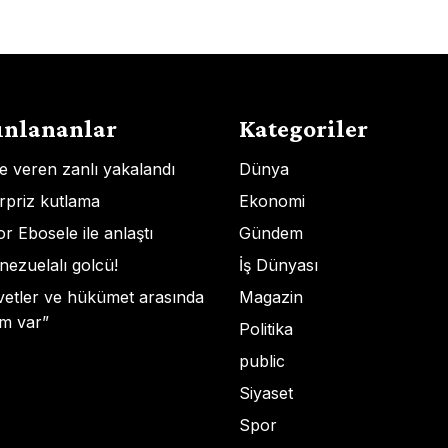
ınlananlar
Kategoriler
şe veren zanlı yakalandı
Dünya
rpriz kutlama
Ekonomi
 Ebosele ile anlaştı
Gündem
ezuelalı golcü!
İş Dünyası
vvetler ve hükümet arasında
Magazin
m var”
Politika
public
Siyaset
Spor