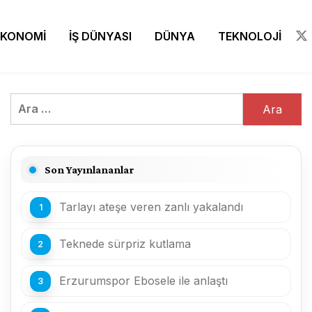
EKONOMİ
İŞ DÜNYASI
DÜNYA
TEKNOLOJİ
Arama:
Son Yayınlananlar
Tarlayı ateşe veren zanlı yakalandı
Teknede sürpriz kutlama
Erzurumspor Ebosele ile anlaştı