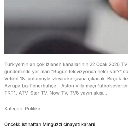
Türkiye’nin en çok izlenen kanallarının 22 Ocak 2026 TV ya
gündeminde yer alan ”Bugün televizyonda neler var?” so
Veliaht 18. bölümüyle izleyici karşısına çıkacak. Birçok
Avrupa Ligi Fenerbahçe – Aston Villa maçı futbolseverl
TRT1, ATV, Star TV, Now TV, TV8 yayın akışı…
Kategori:
Politika
Yazı
Önceki:
İstinaftan Minguzzi cinayeti kararı!