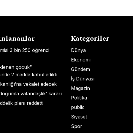
ınlananlar
Kategoriler
misi 3 bin 250 öğrenci
Dünya
Ekonomi
klenen çocuk”
Gündem
nde 2 madde kabul edildi
İş Dünyası
anlığı’na vekalet edecek
Magazin
doğumla vatandaşlık’ kararı
Politika
addelik planı reddetti
public
Siyaset
Spor