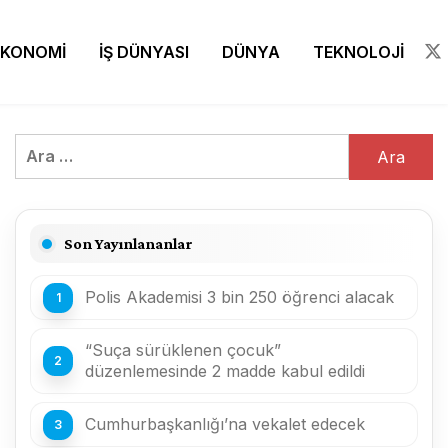
EKONOMİ
İŞ DÜNYASI
DÜNYA
TEKNOLOJİ
Arama:
Son Yayınlananlar
Polis Akademisi 3 bin 250 öğrenci alacak
“Suça sürüklenen çocuk”
düzenlemesinde 2 madde kabul edildi
Cumhurbaşkanlığı’na vekalet edecek