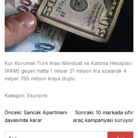
Kur Korumalı Türk lirası Mevduat ve Katılma Hesapları
(KKM) geçen hafta 1 milyar 21 milyon lira azalarak 4
milyar 765 milyon liraya düştü
Kategori:
Ekonomi
Yazı
Önceki:
Sancak Apartmanı
Sonraki:
10 markada sıfır
gezinmesi
davasında karar
araç kampanyası sürüyor
Arama: