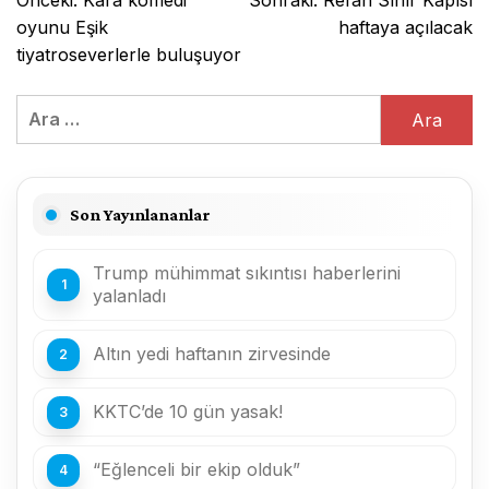
Önceki:
Kara komedi
Sonraki:
Refah Sınır Kapısı
gezinmesi
oyunu Eşik
haftaya açılacak
tiyatroseverlerle buluşuyor
Arama:
Son Yayınlananlar
Trump mühimmat sıkıntısı haberlerini
yalanladı
Altın yedi haftanın zirvesinde
KKTC’de 10 gün yasak!
“Eğlenceli bir ekip olduk”