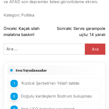
ve AFAD son depremler listesi görüntüleme ekranı.
Kategori:
Politika
Yazı
Önceki:
Kaçak silah
Sonraki:
Servis şarampole
gezinmesi
imalatına baskın!
uçtu: 14 yaralı
Arama:
Son Yayınlananlar
‘Kızılcık Şerbeti’nin ‘Hilal’i tatilde
Doğulu kardeşlerin Bodrum buluşması