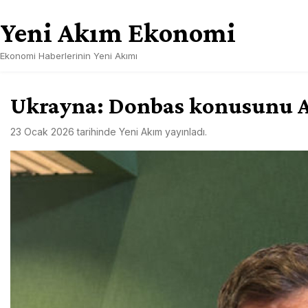
Skip
Yeni Akım Ekonomi
to
content
Ekonomi Haberlerinin Yeni Akımı
Ukrayna: Donbas konusunu A
23 Ocak 2026
tarihinde
Yeni Akım
yayınladı.