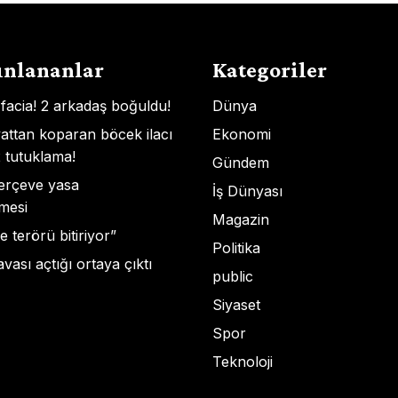
ınlananlar
Kategoriler
 facia! 2 arkadaş boğuldu!
Dünya
attan koparan böcek ilacı
Ekonomi
2 tutuklama!
Gündem
çerçeve yasa
İş Dünyası
mesi
Magazin
e terörü bitiriyor”
Politika
ası açtığı ortaya çıktı
public
Siyaset
Spor
Teknoloji