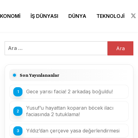
EKONOMİ
İŞ DÜNYASI
DÜNYA
TEKNOLOJİ
Arama:
Son Yayınlananlar
Gece yarısı facia! 2 arkadaş boğuldu!
Yusuf’u hayattan koparan böcek ilacı
faciasında 2 tutuklama!
Yıldız’dan çerçeve yasa değerlendirmesi