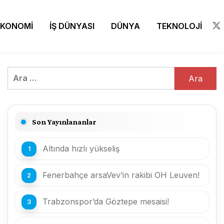
EKONOMİ
İŞ DÜNYASI
DÜNYA
TEKNOLOJİ
Arama:
Son Yayınlananlar
Altında hızlı yükseliş
Fenerbahçe arsaVev’in rakibi OH Leuven!
Trabzonspor’da Göztepe mesaisi!