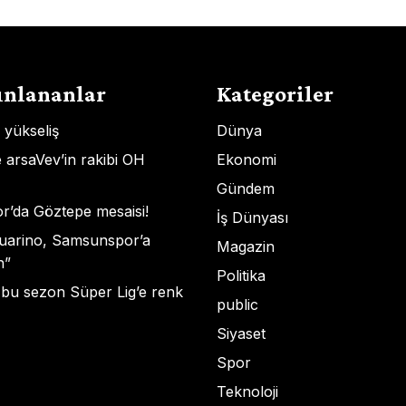
ınlananlar
Kategoriler
ı yükseliş
Dünya
arsaVev’in rakibi OH
Ekonomi
Gündem
r’da Göztepe mesaisi!
İş Dünyası
Guarino, Samsunspor’a
Magazin
n”
Politika
bu sezon Süper Lig’e renk
public
Siyaset
Spor
Teknoloji