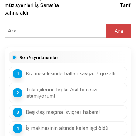
gezinmesi
müzisyenleri İş Sanat’ta
Tarifi
sahne aldı
Arama:
Son Yayınlananlar
Kız meselesinde baltalı kavga: 7 gözaltı
Takipçilerine tepki: Asıl ben sizi
istemiyorum!
Beşiktaş maçına İsviçreli hakem!
İş makinesinin altında kalan işçi öldü