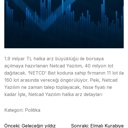
1.9 milyar TL halka arz büyüklüğü ile borsaya
açılmaya hazırlanan Netcad Yazılım, 40 milyon lot
dağıtacak. ‘NETCD’ Bist koduna sahip firmanın 11 lot ila
160 lot arasında vereceği öngörülüyor. Peki, Netcad
Yazılım ne zaman talep toplayacak, hisse fiyatı ne
kadar İşte, Netcad Yazılım halka arz detayları
Kategori:
Politika
Yazı
Önceki:
Geleceğin yıldız
Sonraki:
Elmalı Kurabiye