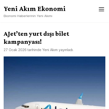
Skip
Yeni Akım Ekonomi
to
content
Ekonomi Haberlerinin Yeni Akımı
AJet’ten yurt dışı bilet
kampanyası!
27 Ocak 2026
tarihinde
Yeni Akım
yayınladı.