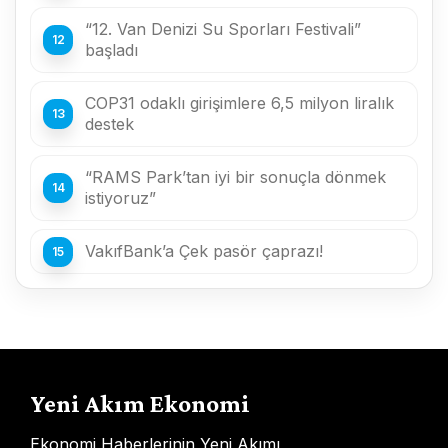
“12. Van Denizi Su Sporları Festivali”
başladı
COP31 odaklı girişimlere 6,5 milyon liralık
destek
“RAMS Park’tan iyi bir sonuçla dönmek
istiyoruz”
VakıfBank’a Çek pasör çaprazı!
Yeni Akım Ekonomi
Ekonomi Haberlerinin Yeni Akımı