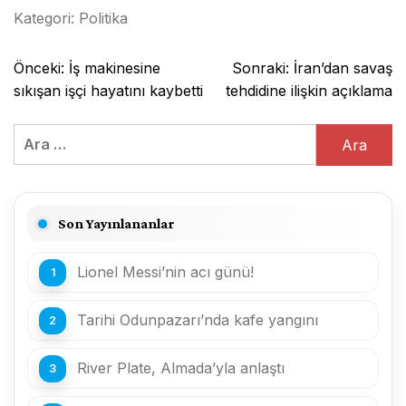
Kategori:
Politika
Yazı
Önceki:
İş makinesine
Sonraki:
İran’dan savaş
gezinmesi
sıkışan işçi hayatını kaybetti
tehdidine ilişkin açıklama
Arama:
Son Yayınlananlar
Lionel Messi’nin acı günü!
Tarihi Odunpazarı’nda kafe yangını
River Plate, Almada’yla anlaştı