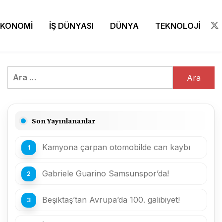
EKONOMİ
İŞ DÜNYASI
DÜNYA
TEKNOLOJİ
Arama:
Son Yayınlananlar
Kamyona çarpan otomobilde can kaybı
Gabriele Guarino Samsunspor’da!
Beşiktaş’tan Avrupa’da 100. galibiyet!