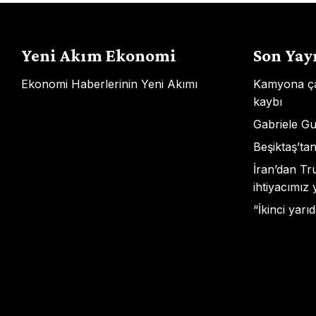
Yeni Akım Ekonomi
Son Yay
Ekonomi Haberlerinin Yeni Akımı
Kamyona ça
kaybı
Gabriele G
Beşiktaş’tan
İran’dan Tr
ihtiyacımız
“İkinci yarı