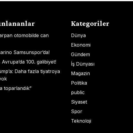
ınlananlar
Kategoriler
rpan otomobilde can
Dünya
Ekonomi
uarino Samsunspor’da!
Gündem
 Avrupa’da 100. galibiyet!
İş Dünyası
ump’a: Daha fazla tiyatroya
Magazin
 yok
Politika
da toparlandık”
public
Siyaset
Spor
Teknoloji