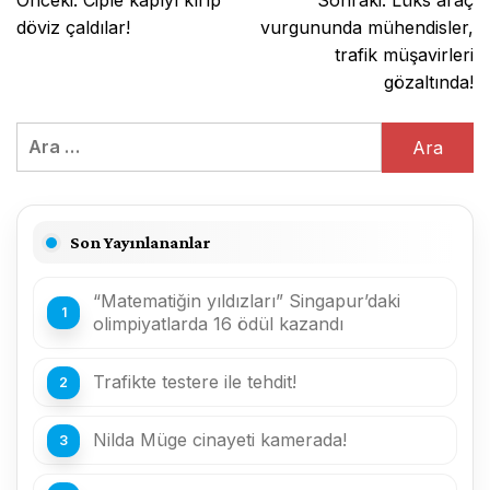
Önceki:
Ciple kapıyı kırıp
Sonraki:
Lüks araç
gezinmesi
döviz çaldılar!
vurgununda mühendisler,
trafik müşavirleri
gözaltında!
Arama:
Son Yayınlananlar
“Matematiğin yıldızları” Singapur’daki
olimpiyatlarda 16 ödül kazandı
Trafikte testere ile tehdit!
Nilda Müge cinayeti kamerada!