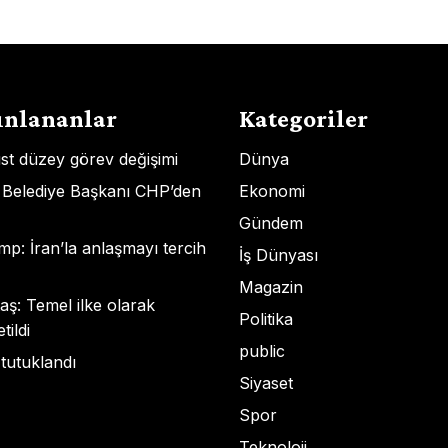
ınlananlar
Kategoriler
st düzey görev değişimi
Dünya
 Belediye Başkanı CHP’den
Ekonomi
Gündem
p: İran’la anlaşmayı tercih
İş Dünyası
Magazin
ş: Temel ilke olarak
Politika
ildi
public
 tutuklandı
Siyaset
Spor
Teknoloji