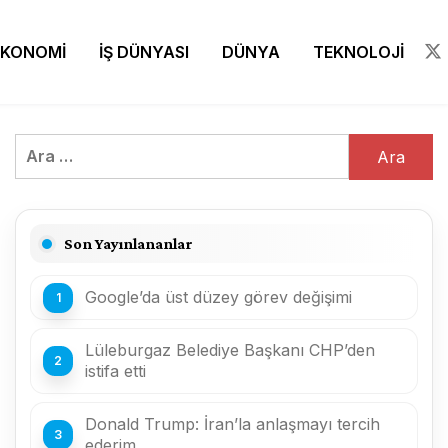
EKONOMİ
İŞ DÜNYASI
DÜNYA
TEKNOLOJİ
Arama:
Son Yayınlananlar
Google’da üst düzey görev değişimi
Lüleburgaz Belediye Başkanı CHP’den
istifa etti
Donald Trump: İran’la anlaşmayı tercih
ederim