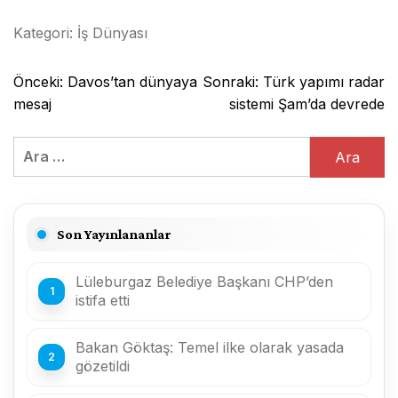
Kategori:
İş Dünyası
Yazı
Önceki:
Davos’tan dünyaya
Sonraki:
Türk yapımı radar
gezinmesi
mesaj
sistemi Şam’da devrede
Arama:
Son Yayınlananlar
Lüleburgaz Belediye Başkanı CHP’den
istifa etti
Bakan Göktaş: Temel ilke olarak yasada
gözetildi