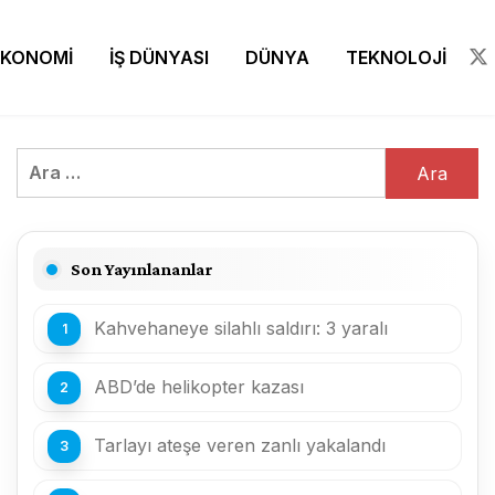
EKONOMİ
İŞ DÜNYASI
DÜNYA
TEKNOLOJİ
Arama:
Son Yayınlananlar
Kahvehaneye silahlı saldırı: 3 yaralı
ABD’de helikopter kazası
Tarlayı ateşe veren zanlı yakalandı