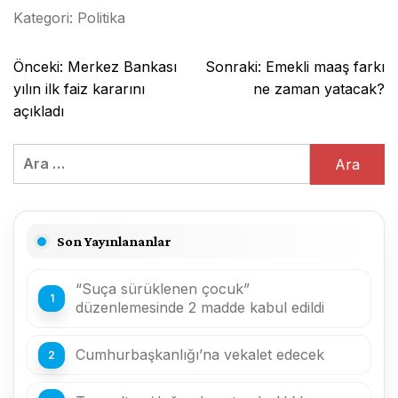
Kategori:
Politika
Yazı
Önceki:
Merkez Bankası
Sonraki:
Emekli maaş farkı
gezinmesi
yılın ilk faiz kararını
ne zaman yatacak?
açıkladı
Arama:
Son Yayınlananlar
“Suça sürüklenen çocuk”
düzenlemesinde 2 madde kabul edildi
Cumhurbaşkanlığı’na vekalet edecek