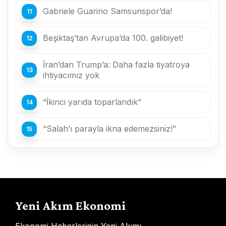
Gabriele Guarino Samsunspor’da!
Beşiktaş’tan Avrupa’da 100. galibiyet!
İran’dan Trump’a: Daha fazla tiyatroya
ihtiyacımız yok
“İkinci yarıda toparlandık”
“Salah’ı parayla ikna edemezsiniz!”
Yeni Akım Ekonomi