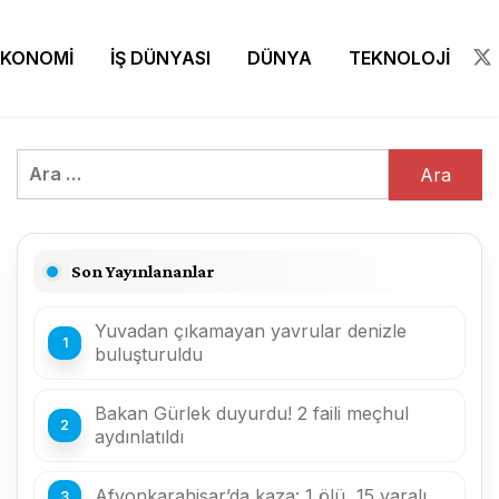
EKONOMİ
İŞ DÜNYASI
DÜNYA
TEKNOLOJİ
Arama:
Son Yayınlananlar
Yuvadan çıkamayan yavrular denizle
buluşturuldu
Bakan Gürlek duyurdu! 2 faili meçhul
aydınlatıldı
Afyonkarahisar’da kaza: 1 ölü, 15 yaralı