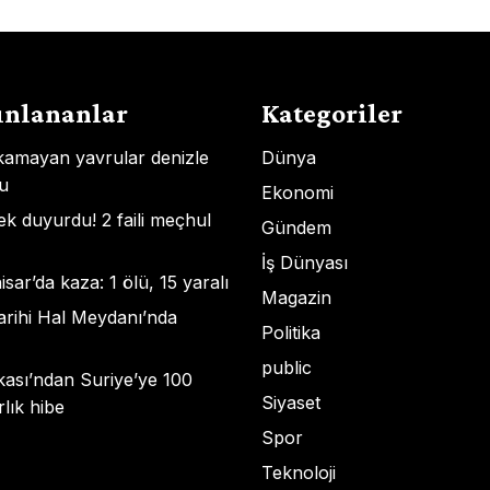
ınlananlar
Kategoriler
kamayan yavrular denizle
Dünya
u
Ekonomi
k duyurdu! 2 faili meçhul
Gündem
İş Dünyası
ar’da kaza: 1 ölü, 15 yaralı
Magazin
rihi Hal Meydanı’nda
Politika
public
ası’ndan Suriye’ye 100
Siyaset
lık hibe
Spor
Teknoloji