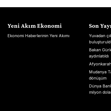
Yeni Akım Ekonomi
Son Yay
Ekonomi Haberlerinin Yeni Akımı
Yuvadan çı
buluşturuld
Bakan Gürle
aydınlatıldı
Afyonkarahis
Mudanya Ta
dönüşüm
Dünya Bank
milyon dolar