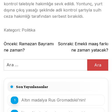
kontrol talebiyle hakimliğe sevk edildi. Yontunç, yurt
dışına çıkış yasağı şeklinde adli kontrol şartıyla sulh
ceza hakimliği tarafından serbest bırakıldı.
Kategori:
Politika
Yazı
Önceki:
Ramazan Bayramı
Sonraki:
Emekli maaş farkı
gezinmesi
ne zaman?
ne zaman yatacak?
Arama:
Son Yayınlananlar
Altın madalya Rus Gromadskii’nin!