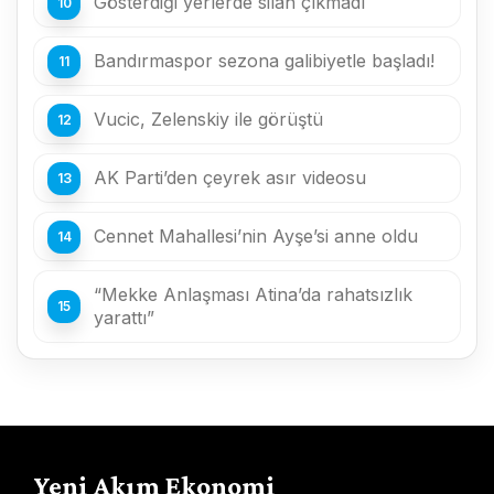
Gösterdiği yerlerde silah çıkmadı
Bandırmaspor sezona galibiyetle başladı!
Vucic, Zelenskiy ile görüştü
AK Parti’den çeyrek asır videosu
Cennet Mahallesi’nin Ayşe’si anne oldu
“Mekke Anlaşması Atina’da rahatsızlık
yarattı”
Yeni Akım Ekonomi