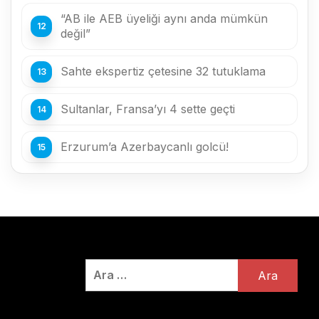
“AB ile AEB üyeliği aynı anda mümkün
değil”
Sahte ekspertiz çetesine 32 tutuklama
Sultanlar, Fransa’yı 4 sette geçti
Erzurum’a Azerbaycanlı golcü!
Arama: