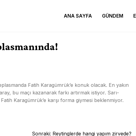
ANA SAYFA
GÜNDEM
plasmanında!
 deplasmanda Fatih Karagümrük’e konuk olacak. En yakın
ray, bu maçı kazanarak farkı artırmak istiyor. Sarı-
n Fatih Karagümrük’e karşı forma giymesi beklenmiyor.
Sonraki:
Reytinglerde hangi yapım zirvede?