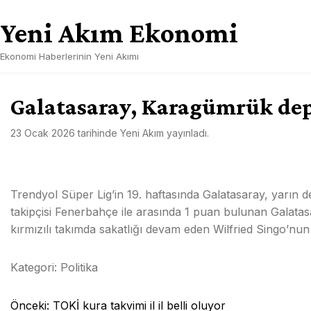
Skip
Yeni Akım Ekonomi
to
content
Ekonomi Haberlerinin Yeni Akımı
Galatasaray, Karagümrük de
23 Ocak 2026
tarihinde
Yeni Akım
yayınladı.
Trendyol Süper Lig’in 19. haftasında Galatasaray, yarın
takipçisi Fenerbahçe ile arasında 1 puan bulunan Galatasa
kırmızılı takımda sakatlığı devam eden Wilfried Singo’nu
Kategori:
Politika
Yazı
Önceki:
TOKİ kura takvimi il il belli oluyor