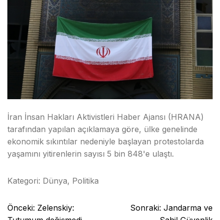
İran İnsan Hakları Aktivistleri Haber Ajansı (HRANA)
tarafından yapılan açıklamaya göre, ülke genelinde
ekonomik sıkıntılar nedeniyle başlayan protestolarda
yaşamını yitirenlerin sayısı 5 bin 848'e ulaştı.
Kategori:
Dünya
,
Politika
Yazı
Önceki:
Zelenskiy:
Sonraki:
Jandarma ve
gezinmesi