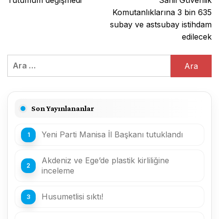
Tutumum değişmedi
Sahil Güvenlik
Komutanlıklarına 3 bin 635
subay ve astsubay istihdam
edilecek
Arama:
Son Yayınlananlar
Yeni Parti Manisa İl Başkanı tutuklandı
Akdeniz ve Ege’de plastik kirliliğine
inceleme
Husumetlisi sıktı!