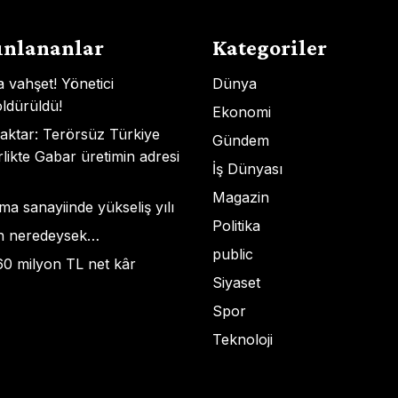
ınlananlar
Kategoriler
vahşet! Yönetici
Dünya
öldürüldü!
Ekonomi
aktar: Terörsüz Türkiye
Gündem
rlikte Gabar üretimin adresi
İş Dünyası
Magazin
a sanayiinde yükseliş yılı
Politika
ün neredeysek…
public
60 milyon TL net kâr
Siyaset
Spor
Teknoloji