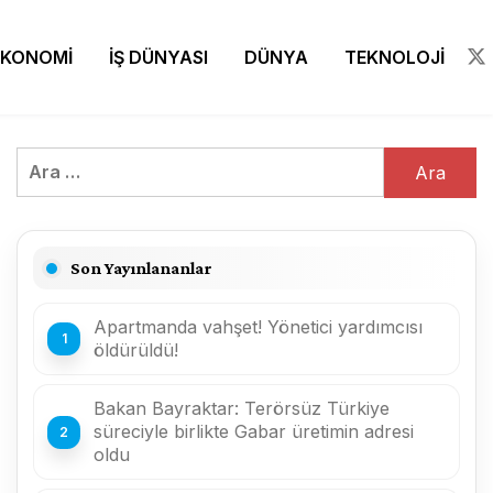
EKONOMİ
İŞ DÜNYASI
DÜNYA
TEKNOLOJİ
Arama:
Son Yayınlananlar
Apartmanda vahşet! Yönetici yardımcısı
öldürüldü!
Bakan Bayraktar: Terörsüz Türkiye
süreciyle birlikte Gabar üretimin adresi
oldu