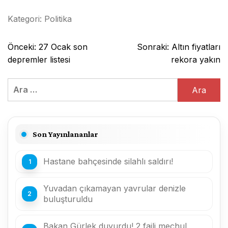
Kategori:
Politika
Yazı
Önceki:
27 Ocak son
Sonraki:
Altın fiyatları
gezinmesi
depremler listesi
rekora yakın
Arama:
Son Yayınlananlar
Hastane bahçesinde silahlı saldırı!
Yuvadan çıkamayan yavrular denizle
buluşturuldu
Bakan Gürlek duyurdu! 2 faili meçhul